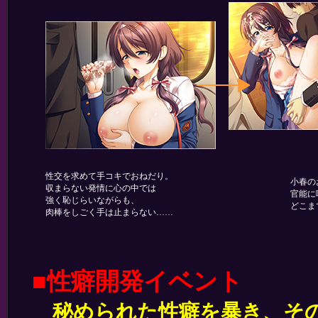
性交を求めて手コキでおねだり。
小春の
収まらない発情に心の中では
官能に
強く恥じらいながらも、
どこま
肉棒をしごく手は止まらない……
■性癖開発イベント
秘められた性癖を暴き、その