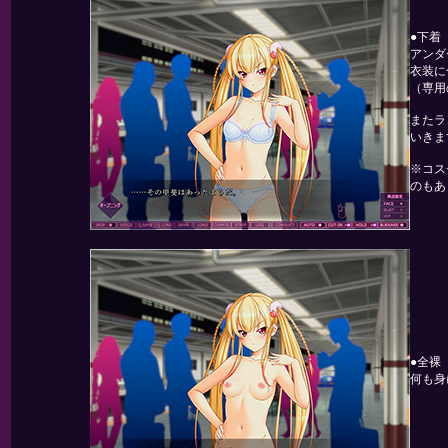
●下着
アンダ
衣装に
（専用
またラ
いきま
※コス
のもあ
●全裸
何も身