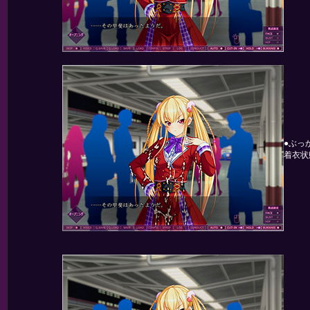
●ぶっ
着衣状