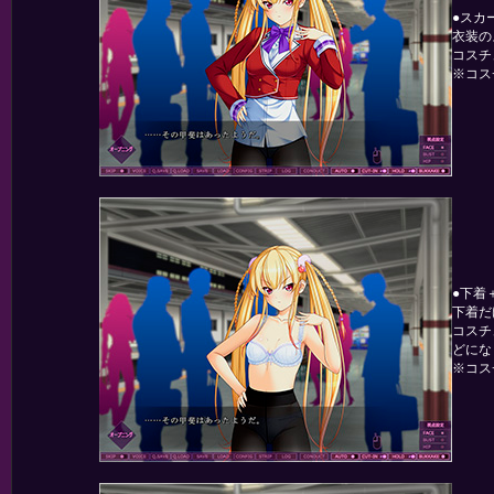
●スカ
衣装の
コスチ
※コス
●下着
下着だ
コスチ
どにな
※コス