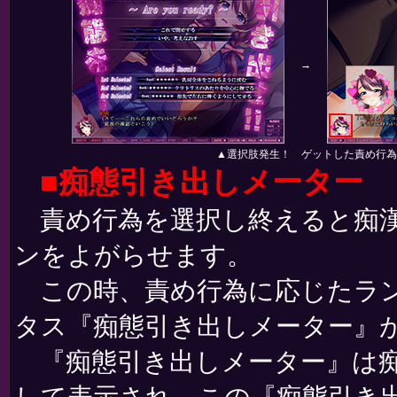
→
▲選択肢発生！ ゲットした責め行為
■痴態引き出しメーター
責め行為を選択し終えると痴漢
ンをよがらせます。
この時、責め行為に応じたラン
タス『痴態引き出しメーター』
『痴態引き出しメーター』は痴