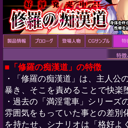
■「修羅の痴漢道」の特徴
・「修羅の痴漢道」は、主人公
暴き、そこを責めることで快楽
・過去の「満淫電車」シリーズ
雰囲気をもっていた事との差別
を持たせ、シナリオは「格好よ