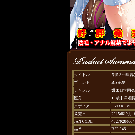
タイトル
学園3～華麗
ブランド
BISHOP
ジャンル
爆エロ学園発
区分
18歳未満者
メディア
DVD-ROM
発売日
2015年12月1
JAN CODE
45279280004
品番
BSP-046