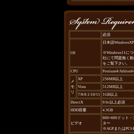
必須
日本語WindowsXP/Vi
※Windows1
OS
社にて問題無く動
をご覧下さい。
CPU
Pentium4/Athlon
XP
256MB以上
メ
モ
Vista
512MB以上
リ
7/8/8.1/10/11
1GB以上
DirectX
9.0c以上必須
HDD容量
4.3GB
800×600ドッ
ビデオ
ター
※AGPまたはPCI