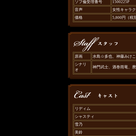
ソフ倫受理番号
1500225P
音声
女性キャラク
価格
5,800円（税
原画
水島☆多也、神藤みけこ
シナリ
神門武士、酒巻雨竜、麿
オ
リディム
シャスティ
雪乃
美鈴