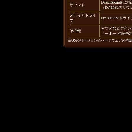
DirectSoun
サウンド
（ISA接続のサ
メディアドライ
DVD-ROMドラ
ブ
マウスなどポイン
その他
キーボード操作対
※OSのバージョンやハードウェアの構