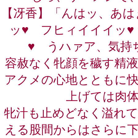
【冴香】「んはッ、あは
ッ♥ フヒィイイイッ
♥ うハァア、気持
容赦なく牝顔を穢す精
アクメの心地とともに
上げては肉
牝汁も止めどなく溢れ
える股間からはさらに