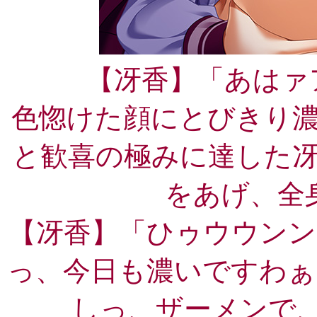
【冴香】「あはァ
色惚けた顔にとびきり
と歓喜の極みに達した
をあげ、全
【冴香】「ひゥウウンン
っ、今日も濃いですわぁ
しっ、ザーメンで