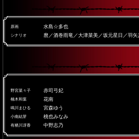
水島☆多也
原画
麿／酒巻雨竜／大津菜美／坂元星日／羽矢
シナリオ
赤司弓妃
野宮菜々子
花南
楠木和葉
宮森ゆう
鳴川まひる
桃也みなみ
小南結芽
中野志乃
有栖川冴香