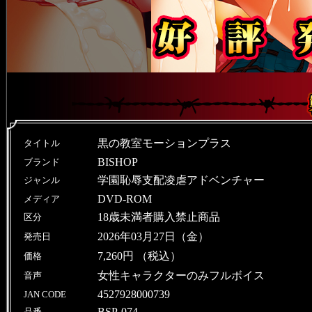
黒の教室モーションプラス
タイトル
BISHOP
ブランド
学園恥辱支配凌虐アドベンチャー
ジャンル
DVD-ROM
メディア
18歳未満者購入禁止商品
区分
2026年03月27日（金）
発売日
7,260円 （税込）
価格
女性キャラクターのみフルボイス
音声
4527928000739
JAN CODE
BSP-074
品番