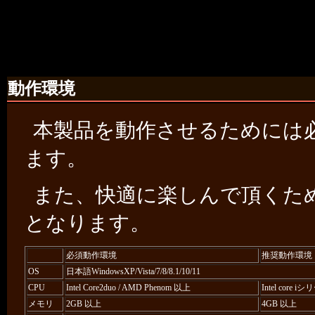
動作環境
本製品を動作させるためには
ます。
また、快適に楽しんで頂くた
となります。
必須動作環境
推奨動作環境
OS
日本語WindowsXP/Vista/7/8/8.1/10/11
CPU
Intel Core2duo / AMD Phenom 以上
Intel core i
メモリ
2GB 以上
4GB 以上