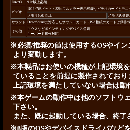
DirectX
9.0c以上必須
1024×768ドット・32bitフルカラー表示可能なビデオカードとモニター 
ビデオ
メモリ1GB 以上
メモリ2GB 
サウンド
DirectSoundに対応したサウンドカード（ISA接続のカードは動作
マウスなどポインティングデバイス必須
その他
キーボード操作対応
※必須/推奨の値は使用するOSやイ
より変動します。
※本製品はお使いの機種が上記環境を
ていることを前提に製作されており
上記環境を満たしていない場合は動
※本ゲームの動作中は他のソフトウ
下さい。
また、既に起動している場合、終了
※β版のOSやデバイスドライバなど