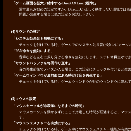
「ゲーム画面を拡大／縮小する-DirectX9 Liner(標準)」
通常最もお勧めの設定ですが、Direct3Dが正しく動作しない環境で
問題が発生する場合は他の設定をお試し下さい。
(4)サウンドの設定
「システム効果音を無効にする」
チェックを付けている時、ゲーム中のシステム効果音(ボタンにカーソ
「PAN命令を無効にする」
音声などを左右に振り分ける命令を無効にします。ステレオ再生がで
「サウンドバッファを毎回作り直す」
音の再生前後でノイズが入る場合、この設定にチェックを付けると改
「ゲームウィンドウが最前面にある時だけ音を再生する」
チェックを付けている時、ゲームウィンドウが他のウィンドウに隠れて
(5)マウスの設定
「マウスカーソルが非表示になるまでの時間」
マウスカーソルを動かさずにここで指定した時間が経過すると、マウス
す。
「マウスジェスチャーを有効にする」
チェックを付けている時、ゲーム中にマウスジェスチャー機能が有効