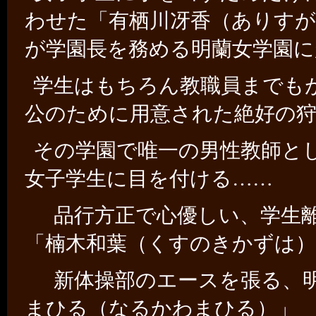
わせた「有栖川冴香（ありす
が学園長を務める明蘭女学園に
学生はもちろん教職員までも
公のために用意された絶好の
その学園で唯一の男性教師と
女子学生に目を付ける……
品行方正で心優しい、学生離
「楠木和葉（くすのきかずは）
新体操部のエースを張る、明
まひる（なるかわまひる）」