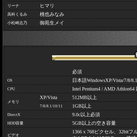
ヒマリ
リーナ
桃也みなみ
高科くるみ
御苑生メイ
小松崎志乃
必須
日本語WindowsXP/Vista/7/8/8.1
OS
Intel Pentium4 / AMD Athlon6
CPU
XP/Vista
512MB以上
メモリ
1GB以上
7/8/8.1/10/11
9.0c以上必須
DirectX
5GB以上の空き容量
HDD容量
1366 x 768ピクセル、3
ビデオ