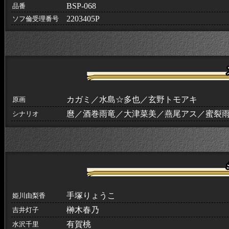
BSP-068
品番
2203405P
ソフ倫受理番号
カガミ／水島☆多也／玄野トモアキ
原画
麿／酒巻雨竜／大津菜美／燕尾アス／蜜裂
シナリオ
手塚りょうこ
姫川由梨香
榊木春乃
吉井灯子
有賀桃
水沢千里