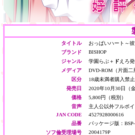
タイトル
おっぱいハート～彼
BISHOP
ブランド
ジャンル
学園らぶ＋
ド
えろ発
メディア
DVD-ROM（片面
区分
18歳未満者購入禁止
発売日
2020年10月30日（
価格
5,800円（税別）
音声
主人公以外フルボイ
JAN CODE
4527928000616
品番
パッケージ版：BSP-0
2004179P
ソフ倫受理場号