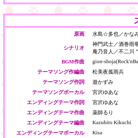
原画
水島☆多也／かな
神門武士／酒巻雨竜
シナリオ
庵乃音人／不二川＂
gion-shoja(Rock'nBa
BGM作曲
テーマソング作編曲
松美夜孤雨兵
テーマソング作詞
遊かずみ
テーマソングボーカル
宮沢ゆあな
エンディングテーマ作詞
宮沢ゆあな
エンディングテーマ作曲
薬師るり
Kazuhito Kikuchi
エンディングテーマ編曲
Kisa
エンディングテーマボーカル