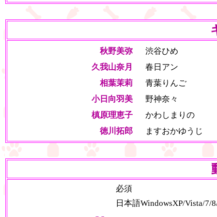
秋野美弥
渋谷ひめ
久我山奈月
春日アン
相葉茉莉
青葉りんご
小日向羽美
野神奈々
槙原理恵子
かわしまりの
徳川拓郎
ますおかゆうじ
必須
日本語WindowsXP/Vista/7/8/8