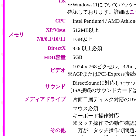
OS
※Windows11について
確認しております。詳細は
こ
CPU
Intel Pentium4 / AMD Athl
XP/Vista
512MB以上
メモリ
7/8/8.1/10/11
1GB以上
DirectX
9.0c以上必須
5GB
HDD容量
1024 x 768ピクセル、3
ビデオ
※AGPまたはPCI-Expres
DirectSoundに対応した
サウンド
（ISA接続のサウンドカード
メディアドライブ
片面二層ディスク対応のDV
マウス必須
キーボード操作対応
※タッチ操作での動作確認
その他
万が一タッチ操作で問題