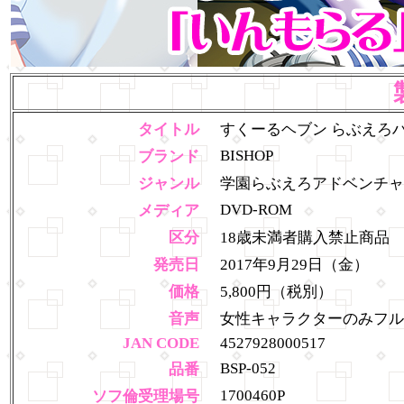
タイトル
すくーるヘブン らぶえろハ
BISHOP
ブランド
ジャンル
学園らぶえろアドベンチャ
DVD-ROM
メディア
区分
18歳未満者購入禁止商品
発売日
2017年9月29日（金）
価格
5,800円（税別）
音声
女性キャラクターのみフ
JAN CODE
4527928000517
BSP-052
品番
1700460P
ソフ倫受理場号