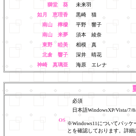
獅堂 葵
未来羽
如月 恵理香
黒崎 猫
南山 檸檬
平野 響子
南山 来夢
須本 綾奈
東野 睦美
相模 真
北倉 響子
深井 晴花
神崎 真璃亜
海原 エレナ
必須
日本語WindowsXP/Vista/7/8/8
OS
※Windows11について
とを確認しております。詳細