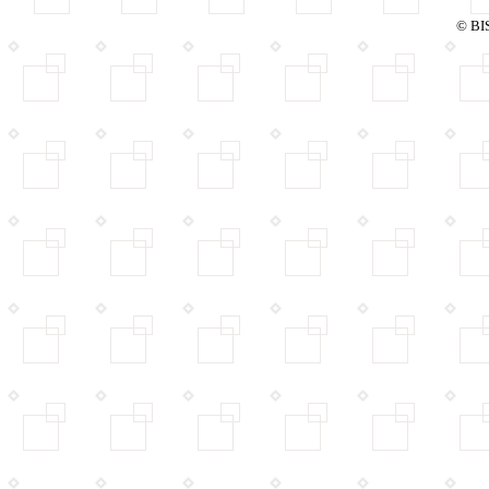
© BIS