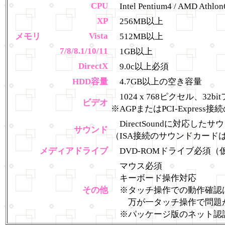
CPU
Intel Pentium4 / AMD Athl
XP
256MB以上
Vista
メモリ
512MB以上
7/8/8.1/10/11
1GB以上
DirectX
9.0c以上必須
HDD容量
4.7GB以上の空き容量
1024 x 768ピクセル、3
ビデオ
※AGPまたはPCI-Expres
DirectSoundに対応した
サウンド
（ISA接続のサウンドカード
メディアドライブ
DVD-ROMドライブ必須
マウス必須
キーボード操作対応
その他
※タッチ操作での動作確認
万が一タッチ操作で問題
※パッケージ版のネット認