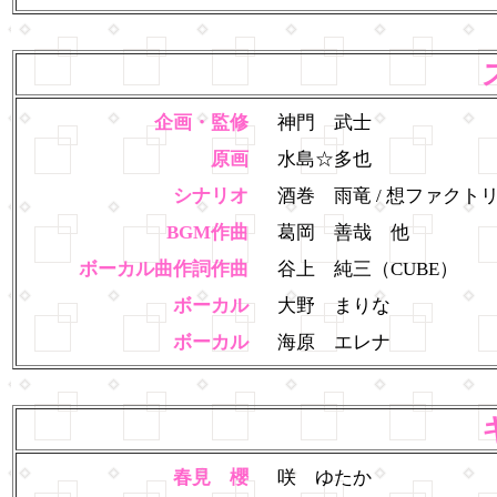
企画・監修
神門 武士
原画
水島☆多也
シナリオ
酒巻 雨竜 / 想ファクトリー
BGM作曲
葛岡 善哉 他
ボーカル曲作詞作曲
谷上 純三（CUBE）
ボーカル
大野 まりな
ボーカル
海原 エレナ
春見 櫻
咲 ゆたか